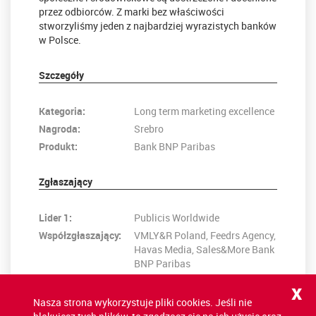
przez odbiorców. Z marki bez właściwości
stworzyliśmy jeden z najbardziej wyrazistych banków
w Polsce.
Szczegóły
Kategoria:
Long term marketing excellence
Nagroda:
Srebro
Produkt:
Bank BNP Paribas
Zgłaszający
Lider 1:
Publicis Worldwide
Współzgłaszający:
VMLY&R Poland, Feedrs Agency,
Havas Media, Sales&More Bank
BNP Paribas
x
Nasza strona wykorzystuje pliki cookies. Jeśli nie
POWRÓT NA LISTĘ