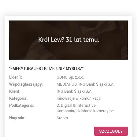
"EMERYTURA JEST BLIŻEJ, NIŻ MYŚLISZ"
Lider 1:
GONG Sp. z.o.o.
Współzgłaszający:
MEDIAHUB, ING Bank Śląski S.A.
Klient:
ING Bank Śląski S.A.
Kategoria:
Innowacje w komunikacji
Podkategoria:
D. Digital & Interactive
Kampania/ działanie komercyjne
Nagroda:
Srebro
SZCZEGÓŁY