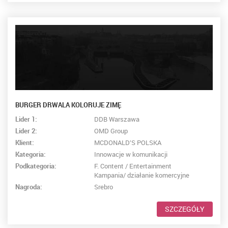
BURGER DRWALA KOLORUJE ZIMĘ
Lider 1:
DDB Warszawa
Lider 2:
OMD Group
Klient:
MCDONALD’S POLSKA
Kategoria:
Innowacje w komunikacji
Podkategoria:
F. Content / Entertainment
Kampania/ działanie komercyjne
Nagroda:
Srebro
SZCZEGÓŁY