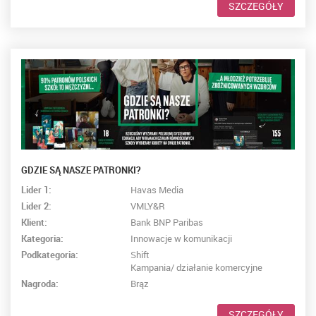
SZCZEGÓŁY
GDZIE SĄ NASZE PATRONKI?
Lider 1:
Havas Media
Lider 2:
VMLY&R
Klient:
Bank BNP Paribas
Kategoria:
Innowacje w komunikacji
Podkategoria:
Shift
Kampania/ działanie komercyjne
Nagroda:
Brąz
SZCZEGÓŁY