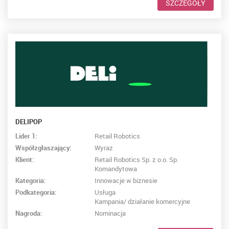
SZCZEGÓŁY
DELIPOP
Lider 1:
Retail Robotics
Współzgłaszający:
Wyraz
Klient:
Retail Robotics Sp. z o.o. Sp.
Komandytowa
Kategoria:
Innowacje w biznesie
Podkategoria:
Usługa
Kampania/ działanie komercyjne
Nagroda:
Nominacja