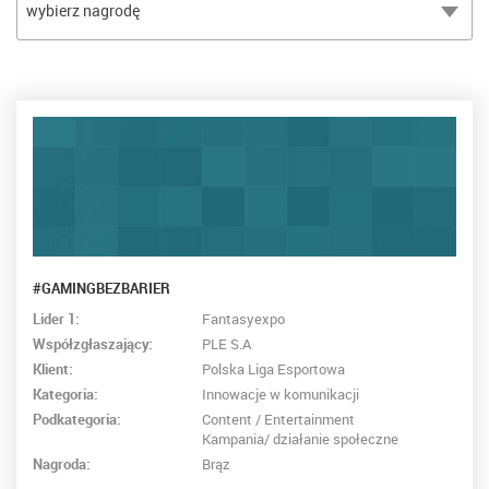
wybierz nagrodę
#GAMINGBEZBARIER
Lider 1:
Fantasyexpo
Współzgłaszający:
PLE S.A
Klient:
Polska Liga Esportowa
Kategoria:
Innowacje w komunikacji
Podkategoria:
Content / Entertainment
Kampania/ działanie społeczne
Nagroda:
Brąz