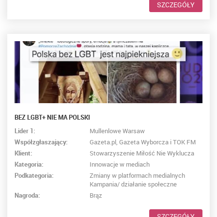
SZCZEGÓŁY
BEZ LGBT+ NIE MA POLSKI
Lider 1:
Mullenlowe Warsaw
Współzgłaszający:
Gazeta.pl, Gazeta Wyborcza i TOK FM
Klient:
Stowarzyszenie Miłość Nie Wyklucza
Kategoria:
Innowacje w mediach
Podkategoria:
Zmiany w platformach medialnych
Kampania/ działanie społeczne
Nagroda:
Brąz
SZCZEGÓŁY