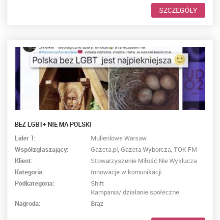
SZCZEGÓŁY
BEZ LGBT+ NIE MA POLSKI
Lider 1:
Mullenlowe Warsaw
Współzgłaszający:
Gazeta.pl, Gazeta Wyborcza, TOK FM
Klient:
Stowarzyszenie Miłość Nie Wyklucza
Kategoria:
Innowacje w komunikacji
Podkategoria:
Shift
Kampania/ działanie społeczne
Nagroda:
Brąz