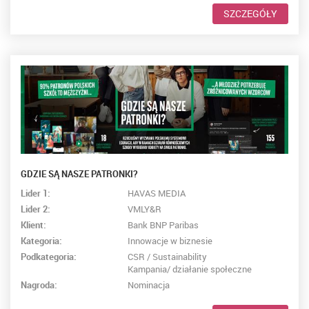
SZCZEGÓŁY
GDZIE SĄ NASZE PATRONKI?
Lider 1:
HAVAS MEDIA
Lider 2:
VMLY&R
Klient:
Bank BNP Paribas
Kategoria:
Innowacje w biznesie
Podkategoria:
CSR / Sustainability
Kampania/ działanie społeczne
Nagroda:
Nominacja