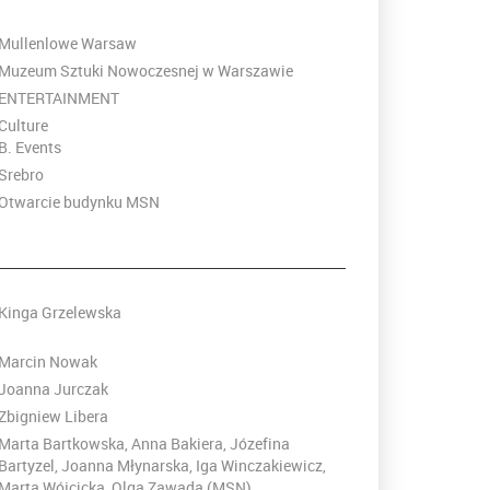
Mullenlowe Warsaw
Muzeum Sztuki Nowoczesnej w Warszawie
ENTERTAINMENT
Culture
B. Events
Srebro
Otwarcie budynku MSN
Kinga Grzelewska
Marcin Nowak
Joanna Jurczak
Zbigniew Libera
Marta Bartkowska, Anna Bakiera, Józefina
Bartyzel, Joanna Młynarska, Iga Winczakiewicz,
Marta Wójcicka, Olga Zawada (MSN)