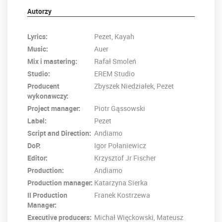
Autorzy
Lyrics:
Pezet, Kayah
Music:
Auer
Mix i mastering:
Rafał Smoleń
Studio:
EREM Studio
Producent
Zbyszek Niedziałek, Pezet
wykonawczy:
Project manager:
Piotr Gąssowski
Label:
Pezet
Script and Direction:
Andiamo
DoP:
Igor Połaniewicz
Editor:
Krzysztof Jr Fischer
Production:
Andiamo
Production manager:
Katarzyna Sierka
II Production
Franek Kostrzewa
Manager:
Executive producers:
Michał Więckowski, Mateusz