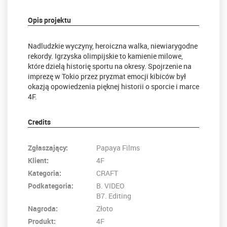
Opis projektu
Nadludzkie wyczyny, heroiczna walka, niewiarygodne
rekordy. Igrzyska olimpijskie to kamienie milowe,
które dzielą historię sportu na okresy. Spojrzenie na
imprezę w Tokio przez pryzmat emocji kibiców był
okazją opowiedzenia pięknej historii o sporcie i marce
4F.
Credits
Zgłaszający:
Papaya Films
Klient:
4F
Kategoria:
CRAFT
Podkategoria:
B. VIDEO
B7. Editing
Nagroda:
Złoto
Produkt:
4F