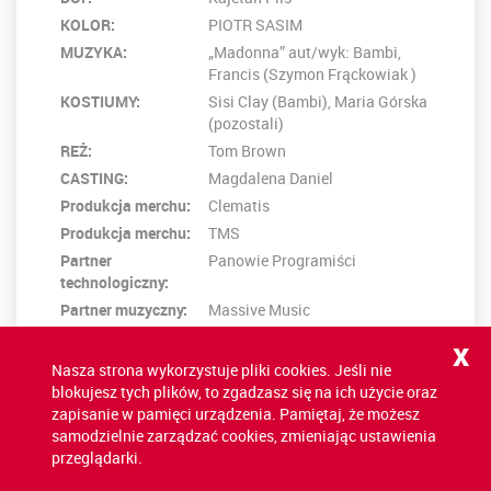
KOLOR:
PIOTR SASIM
MUZYKA:
„Madonna” aut/wyk: Bambi,
Francis (Szymon Frąckowiak )
KOSTIUMY:
Sisi Clay (Bambi), Maria Górska
(pozostali)
REŻ:
Tom Brown
CASTING:
Magdalena Daniel
Produkcja merchu:
Clematis
Produkcja merchu:
TMS
Partner
Panowie Programiści
technologiczny:
Partner muzyczny:
Massive Music
x
Nasza strona wykorzystuje pliki cookies. Jeśli nie
POWRÓT NA LISTĘ
blokujesz tych plików, to zgadzasz się na ich użycie oraz
zapisanie w pamięci urządzenia. Pamiętaj, że możesz
samodzielnie zarządzać cookies, zmieniając ustawienia
przeglądarki.