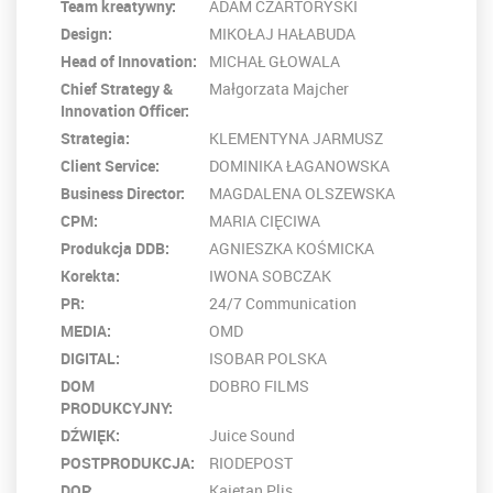
Team kreatywny:
ADAM CZARTORYSKI
Design:
MIKOŁAJ HAŁABUDA
Head of Innovation:
MICHAŁ GŁOWALA
Chief Strategy &
Małgorzata Majcher
Innovation Officer:
Strategia:
KLEMENTYNA JARMUSZ
Client Service:
DOMINIKA ŁAGANOWSKA
Business Director:
MAGDALENA OLSZEWSKA
CPM:
MARIA CIĘCIWA
Produkcja DDB:
AGNIESZKA KOŚMICKA
Korekta:
IWONA SOBCZAK
PR:
24/7 Communication
MEDIA:
OMD
DIGITAL:
ISOBAR POLSKA
DOM
DOBRO FILMS
PRODUKCYJNY:
DŹWIĘK:
Juice Sound
POSTPRODUKCJA:
RIODEPOST
DOP:
Kajetan Plis