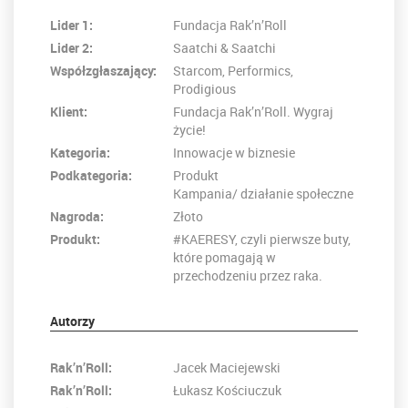
Lider 1:
Fundacja Rak’n’Roll
Lider 2:
Saatchi & Saatchi
Współzgłaszający:
Starcom, Performics,
Prodigious
Klient:
Fundacja Rak’n’Roll. Wygraj
życie!
Kategoria:
Innowacje w biznesie
Podkategoria:
Produkt
Kampania/ działanie społeczne
Nagroda:
Złoto
Produkt:
#KAERESY, czyli pierwsze buty,
które pomagają w
przechodzeniu przez raka.
Autorzy
Rak’n’Roll:
Jacek Maciejewski
Rak’n’Roll:
Łukasz Kościuczuk